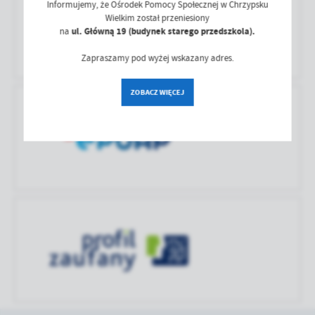
aktualizacji
Informujemy, że Ośrodek Pomocy Społecznej w Chrzypsku
treści w postaci wiadomości, ofert, komunikatów mediów
zaktualizował
Wielkim został przeniesiony
społecznościowych.
Ostatnio
Anna Jabłońska
na
ul. Główną 19 (budynek starego przedszkola).
zaktualizował
Zapraszamy pod wyżej wskazany adres.
ZOBACZ WIĘCEJ