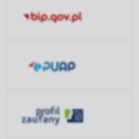
aktualizacji
Ostatnio
Anna Jabłońska
zaktualizował