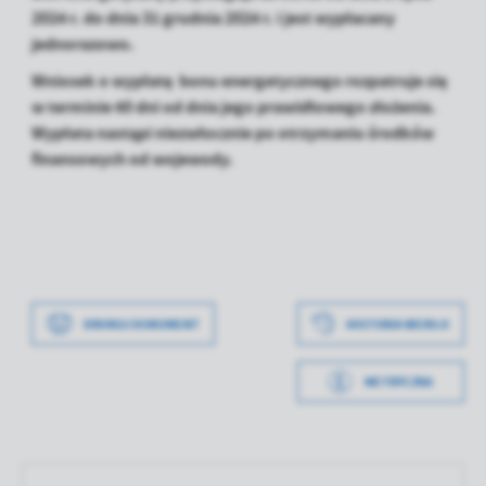
2024 r. do dnia 31 grudnia 2024 r. i jest wypłacany
jednorazowo.
Wniosek o wypłatę bonu energetycznego rozpatruje się
w terminie 60 dni od dnia jego prawidłowego złożenia.
Wypłata nastąpi niezwłocznie po otrzymaniu środków
finansowych od wojewody.
Data wytworzenia
2024-07-12 12:23:29
DRUKUJ DOKUMENT
HISTORIA WERSJI
Wytworzył
Anna Jabłońska
METRYCZKA
Data opublikowania
2024-07-12 12:27:11
Opublikował
Anna Jabłońska
Data ostatniej
2024-07-12 12:27:02