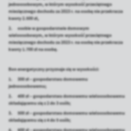
Firmy te działają w charakterze pośredników prezentujących nasze
jednoosobowym, w którym wysokość przeciętnego
treści w postaci wiadomości, ofert, komunikatów mediów
miesięcznego dochodu za 2023 r. na osobę nie przekracza
społecznościowych.
kwoty 2.500 zł,
2. osobie w gospodarstwie domowym
wieloosobowym, w którym wysokość przeciętnego
miesięcznego dochodu za 2023 r. na osobę nie przekracza
kwoty 1.700 zł na osobę.
Bon energetyczny przyznaje się w wysokości:
1. 300 zł – gospodarstwu domowemu
jednoosobowemu;
2. 400 zł – gospodarstwu domowemu wieloosobowemu
składającemu się z 2 do 3 osób;
3. 500 zł – gospodarstwu domowemu wieloosobowemu
składającemu się z 4 do 5 osób;
4. 600 zł – gospodarstwu domowemu wieloosobowemu