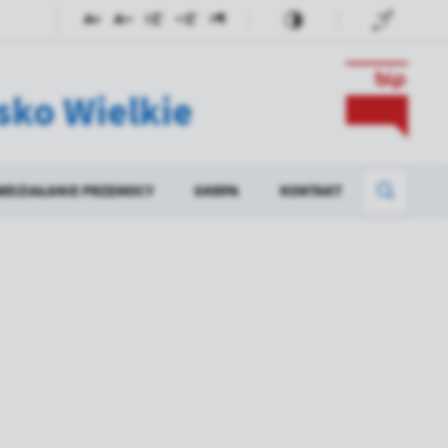
sko Wielkie
WDZIAŁANIE PRZEMOCY
GKRPA
KONTAKT
ÓŁ INTERDYSCYPLINARNY
OW 2025
AKTUALNOŚCI
EDURA NIEBIESKA KARTA
PODPROGRAM 2023 -EFEKTY
STANDARDY OCHRONY MAŁOLETNICH
POSIŁEK ''W SZKOLE I W DOMU" -
EDYCJA 2025
DOFINANSOWANIE WYNAGRODZEŃ
PRACOWNIKÓW JEDNOSTEK
ORGANIZACYJNYCH POMOCY
SPOŁECZNEJ W POSTACI DODATKU
MOTYWACYJNEGO NA LATA 2024-2027