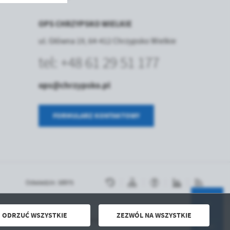
OPS CHRZYPSKO WIELKIE
.
ul. Główna 19, 64-412 Chrzypsko Wielkie
a
tel: +48 61 29 51 177
ops@chrzypsko.pl
w
FORMULARZ KONTAKTOWY
Odwiedzin: 58975
ODRZUĆ WSZYSTKIE
ZEZWÓL NA WSZYSTKIE
Powered by
2ClickPortal® - Portale nowej generacji
DO GÓRY