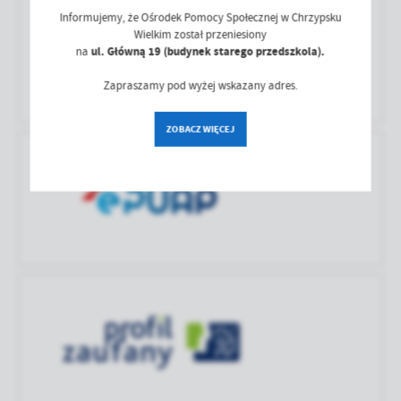
Data ostatniej
2025-11-18 09:12:31
treści w postaci wiadomości, ofert, komunikatów mediów
Informujemy, że Ośrodek Pomocy Społecznej w Chrzypsku
aktualizacji
społecznościowych.
Wielkim został przeniesiony
na
ul. Główną 19 (budynek starego przedszkola).
Ostatnio
Anna Jabłońska
zaktualizował
Zapraszamy pod wyżej wskazany adres.
ZOBACZ WIĘCEJ